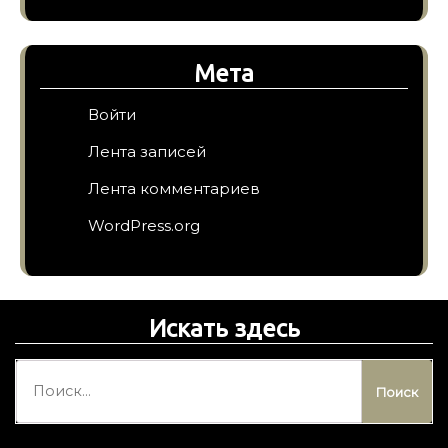
Мета
Войти
Лента записей
Лента комментариев
WordPress.org
Искать здесь
Н
а
й
т