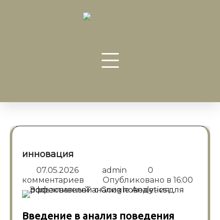
Перейти
к
содержанию
инновация
07.05.2026
admin
0
комментариев
Опубликовано в
16:00
Введение в анализ поведения