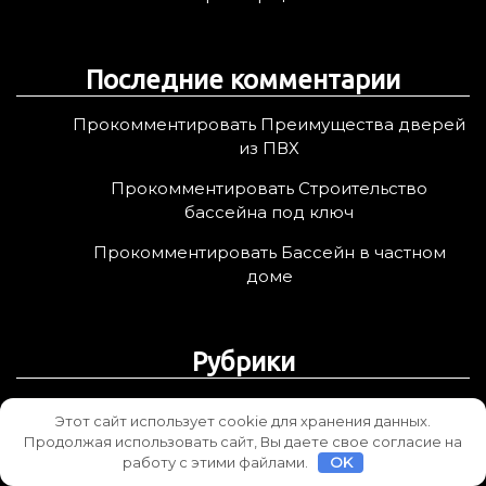
Последние комментарии
Прокомментировать Преимущества дверей
из ПВХ
Прокомментировать Строительство
бассейна под ключ
Прокомментировать Бассейн в частном
доме
Рубрики
Архитектура
Этот сайт использует cookie для хранения данных.
Продолжая использовать сайт, Вы даете свое согласие на
инновация
работу с этими файлами.
OK