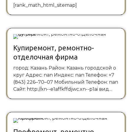
[rank_math_html_sitemap]
Купиремонт, ремонтно-
отделочная фирма
город: Казань Район: Казань городской о
круг Адрес: nan Индекс: nan Телефон: +7
(843) 226‒70‒07 Мобильный Телефон: nan
Сайт: http://xn--e1affkffdjwc.xn--p1ai вид…
Профремонт, ремонтно-