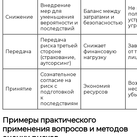
Внедрение
Не 
мер для
Баланс между
по
Снижение
уменьшения
затратами и
уст
вероятности и
безопасностью
угр
последствий
Передача
риска третьей
Снижает
За
Передача
стороне
финансовую
от 
(страхование,
нагрузку
ли
аутсорсинг)
Сознательное
согласие на
Во
риск с
Экономия
Принятие
не
подготовкой
ресурсов
уб
к
последствиям
Примеры практического
применения вопросов и методов