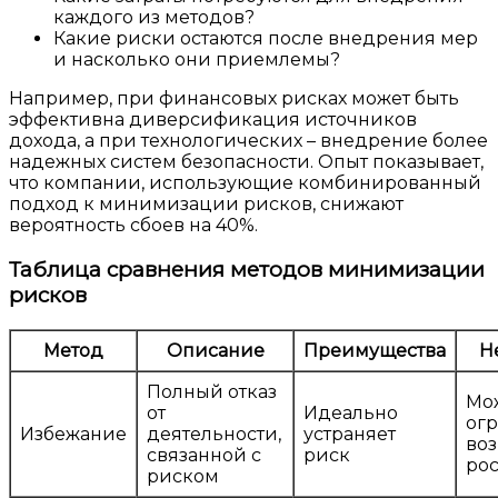
каждого из методов?
Какие риски остаются после внедрения мер
и насколько они приемлемы?
Например, при финансовых рисках может быть
эффективна диверсификация источников
дохода, а при технологических – внедрение более
надежных систем безопасности. Опыт показывает,
что компании, использующие комбинированный
подход к минимизации рисков, снижают
вероятность сбоев на 40%.
Таблица сравнения методов минимизации
рисков
Метод
Описание
Преимущества
Н
Полный отказ
Мо
от
Идеально
ог
Избежание
деятельности,
устраняет
во
связанной с
риск
рос
риском