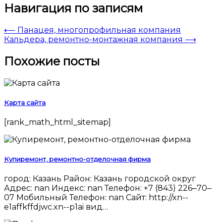
Навигация по записям
⟵
Панацея, многопрофильная компания
Кальдера, ремонтно-монтажная компания
⟶
Похожие посты
Карта сайта
[rank_math_html_sitemap]
Купиремонт, ремонтно-отделочная фирма
город: Казань Район: Казань городской округ
Адрес: nan Индекс: nan Телефон: +7 (843) 226‒70‒
07 Мобильный Телефон: nan Сайт: http://xn--
e1affkffdjwc.xn--p1ai вид…