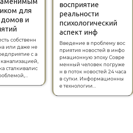
езаменимым
восприятие
иком для
реальности
 домов и
психологический
иятий
аспект инф
Введение в проблему вос
ча или даже не
приятия новостей в инфо
редприятие с а
рмационную эпоху Совре
 канализацией,
менный человек погруже
ка сталкивалис
н в поток новостей 24 часа
проблемой,…
в сутки. Информационны
е технологии…