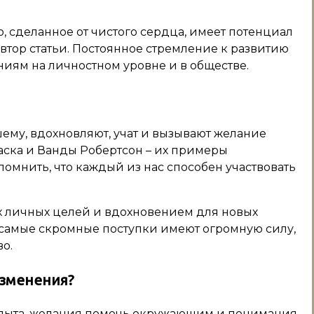
о, сделанное от чистого сердца, имеет потенциал
 автор статьи. Постоянное стремление к развитию
иям на личностном уровне и в обществе.
ему, вдохновляют, учат и вызывают желание
аска и Ванды Робертсон – их примеры
омнить, что каждый из нас способен участвовать
их личных целей и вдохновением для новых
е самые скромные поступки имеют огромную силу,
о.
изменения?
опыта, желания помочь окружающим и понимания