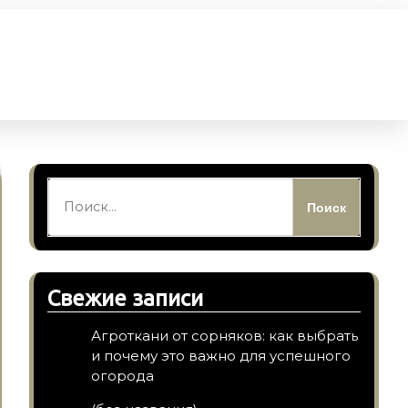
Найти:
Свежие записи
Агроткани от сорняков: как выбрать
и почему это важно для успешного
огорода