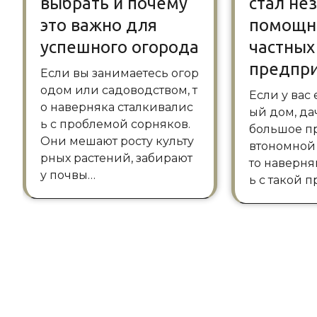
выбрать и почему
стал н
это важно для
помощн
успешного огорода
частных
предпр
Если вы занимаетесь огор
одом или садоводством, т
Если у вас есть собственн
о наверняка сталкивалис
ый дом, да
ь с проблемой сорняков.
большое п
Они мешают росту культу
втономной
рных растений, забирают
то наверня
у почвы…
ь с такой 