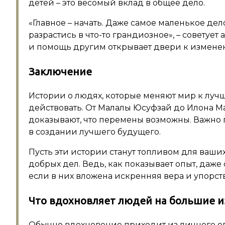
детей – это весомый вклад в общее дело.
«Главное – начать. Даже самое маленькое дел
разрастись в что-то грандиозное», – советует
и помощь другим открывает двери к изменен
Заключение
Истории о людях, которые меняют мир к лучш
действовать. От Малалы Юсуфзай до Илона М
доказывают, что перемены возможны. Важно п
в создании лучшего будущего.
Пусть эти истории станут топливом для ваш
добрых дел. Ведь, как показывает опыт, даж
если в них вложена искренняя вера и упорств
Что вдохновляет людей на большие 
Обычно вдохновение приходит из личного 