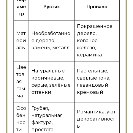
аме
Рустик
Прованс
тр
Покрашенное
Мат
Необработанно
дерево,
ери
е дерево,
кованое
алы
камень, металл
железо,
керамика
Цве
Натуральные
Пастельные,
тов
коричневые,
светлые тона,
ая
серые, зелёные
лавандовый,
гам
оттенки
кремовый
ма
Осо
Грубая,
Романтика, уют,
бен
натуральная
декоративност
нос
фактура,
ь
ти
простота