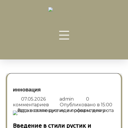
Перейти
к
содержанию
инновация
07.05.2026
admin
0
комментариев
Опубликовано в
15:00
Введение в стили рустик и