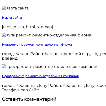
Карта сайта
[rank_math_html_sitemap]
Купиремонт, ремонтно-отделочная фирма
город: Казань Район: Казань городской округ Адрес: nan Индекс: nan Телефон: +7 (843) 226‒70‒07 Мобильный Телефон: nan Сайт: http://xn--e1affkffdjwc.xn--
p1ai вид…
Профремонт, ремонтно-отделочная компания
город: Ростов-на-Дону Район: Ростов-на-Дону городской округ Адрес: проспект Сельмаш, 90а Индекс: 344029.0 Телефон: +7 (863) 279‒19‒19 Мобильный
Телефон: nan Сайт:…
Оставить комментарий