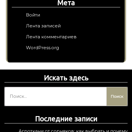
Мета
Войти
Лента записей
Лента комментариев
WordPress.org
Искать здесь
Н
а
й
т
Последние записи
и
:
Агроткани от сорняков: как выбрать и почему