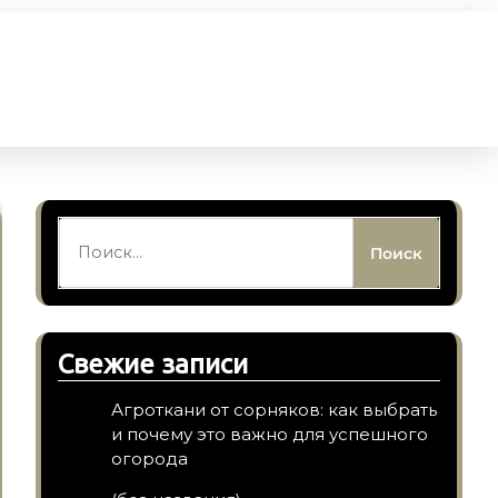
Найти:
Свежие записи
Агроткани от сорняков: как выбрать
и почему это важно для успешного
огорода