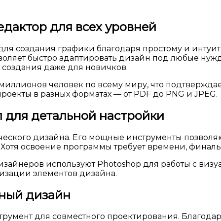
едактор для всех уровней
 для создания графики благодаря простому и интуи
озволяет быстро адаптировать дизайн под любые ну
создания даже для новичков.
5 миллионов человек по всему миру, что подтвержда
роекты в разных форматах — от PDF до PNG и JPEG.
л для детальной настройки
ческого дизайна. Его мощные инструменты позволяю
Хотя освоение программы требует времени, финаль
айнеров используют Photoshop для работы с визуа
мизации элементов дизайна.
тный дизайн
трумент для совместного проектирования. Благода