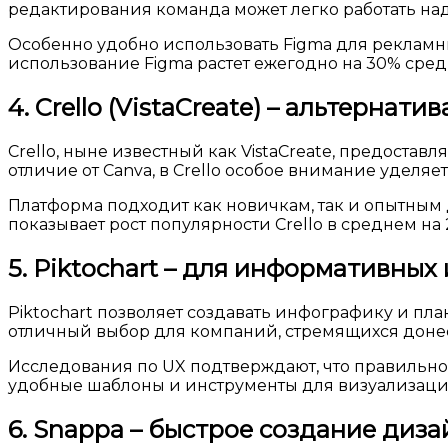
редактирования команда может легко работать на
Особенно удобно использовать Figma для рекламных
использование Figma растет ежегодно на 30% сре
4. Crello (VistaCreate) – альтерна
Crello, ныне известный как VistaCreate, предост
отличие от Canva, в Crello особое внимание удел
Платформа подходит как новичкам, так и опытным
показывает рост популярности Crello в среднем на 
5. Piktochart – для информативных
Piktochart позволяет создавать инфографику и пл
отличный выбор для компаний, стремящихся доне
Исследования по UX подтверждают, что правильно
удобные шаблоны и инструменты для визуализации
6. Snappa – быстрое создание диза