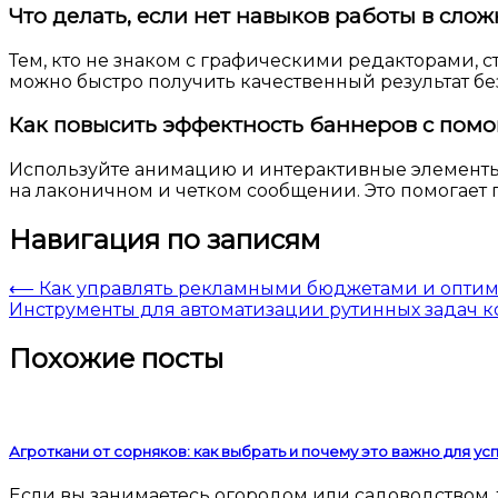
Что делать, если нет навыков работы в сло
Тем, кто не знаком с графическими редакторами, ст
можно быстро получить качественный результат бе
Как повысить эффектность баннеров с пом
Используйте анимацию и интерактивные элементы, г
на лаконичном и четком сообщении. Это помогает
Навигация по записям
⟵
Как управлять рекламными бюджетами и оптими
Инструменты для автоматизации рутинных задач к
Похожие посты
Агроткани от сорняков: как выбрать и почему это важно для у
Если вы занимаетесь огородом или садоводством, то наверняка сталкивались с проблемой сорняков. Они мешают росту культурных растений, забирают у