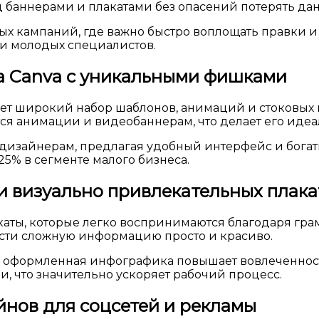
д баннерами и плакатами без опасений потерять да
 кампаний, где важно быстро воплощать правки и от
ди молодых специалистов.
тива Canva с уникальными фишками
авляет широкий набор шаблонов, анимаций и стоковы
яется анимации и видеобаннерам, что делает его ид
 дизайнерам, предлагая удобный интерфейс и бога
25% в сегменте малого бизнеса.
 и визуально привлекательных плака
акаты, которые легко воспринимаются благодаря гра
сти сложную информацию просто и красиво.
 оформленная инфографика повышает вовлеченность
, что значительно ускоряет рабочий процесс.
йнов для соцсетей и рекламы