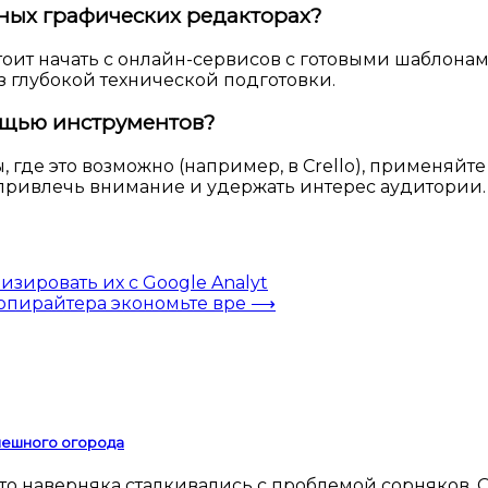
жных графических редакторах?
оит начать с онлайн-сервисов с готовыми шаблонами
з глубокой технической подготовки.
ощью инструментов?
де это возможно (например, в Crello), применяйте 
 привлечь внимание и удержать интерес аудитории.
зировать их с Google Analyt
опирайтера экономьте вре
⟶
спешного огорода