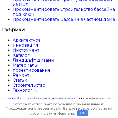
из ПВХ
Прокомментировать Строительство бассейна
под ключ
Прокомментировать Бассейн в частном доме
Рубрики
Архитектура
инновация
Инструмент
Каталог
Ландшафт дизайн
Материалы
проектирование
Ремонт
Статьи
Строительство
Технологии
Interior Services
от
Asterthemes
| На платформе
Этот сайт использует cookie для хранения данных.
WordPress
.
Продолжая использовать сайт, Вы даете свое согласие на
Facebook
Twitter
Instagram
LinkedIn
работу с этими файлами.
OK
YouTube