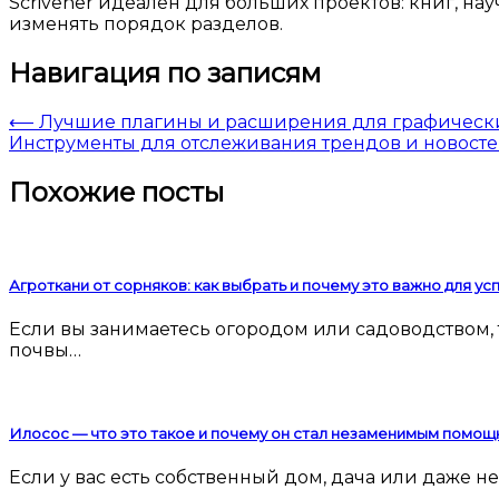
Scrivener идеален для больших проектов: книг, на
изменять порядок разделов.
Навигация по записям
⟵
Лучшие плагины и расширения для графических
Инструменты для отслеживания трендов и новостей
Похожие посты
Агроткани от сорняков: как выбрать и почему это важно для у
Если вы занимаетесь огородом или садоводством, то наверняка сталкивались с проблемой сорняков. Они мешают росту культурных растений, забирают у
почвы…
Илосос — что это такое и почему он стал незаменимым помощ
Если у вас есть собственный дом, дача или даже