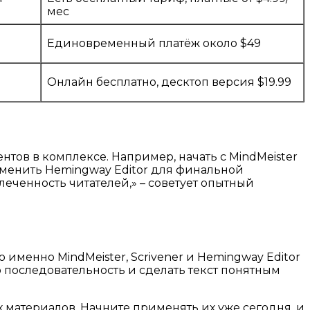
мес
Единовременный платёж около $49
Онлайн бесплатно, десктоп версия $19.99
нтов в комплексе. Например, начать с MindMeister
рименить Hemingway Editor для финальной
леченность читателей,» – советует опытный
менно MindMeister, Scrivener и Hemingway Editor
 последовательность и сделать текст понятным
х материалов. Начните применять их уже сегодня, и