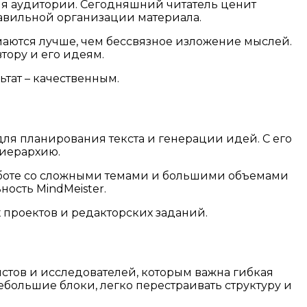
ия аудитории. Сегодняшний читатель ценит
равильной организации материала.
имаются лучше, чем бессвязное изложение мыслей.
тору и его идеям.
ьтат – качественным.
для планирования текста и генерации идей. С его
 иерархию.
работе со сложными темами и большими объемами
ость MindMeister.
 проектов и редакторских заданий.
истов и исследователей, которым важна гибкая
небольшие блоки, легко перестраивать структуру и