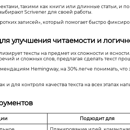
ктами, такими как книги или длинные статьи, и по
бирают Scrivener для своей работы.
отких записей», который помогает быстро фиксиров
 для улучшения читаемости и логичн
ализирует тексты на предмет их сложности и ясност
речий и сложных слов, предлагая сделать текст п
омендациям Hemingway, на 30% легче понимать, чт
к и для контроля качества текста на всех этапах н
трументов
ции
Подходит для
альное
Планирование идей, командна