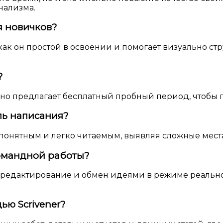
нализма.
я новичков?
как он простой в освоении и помогает визуально с
?
, но предлагает бесплатный пробный период, чтобы
ль написания?
е понятным и легко читаемым, выявляя сложные места
командной работы?
е редактирование и обмен идеями в режиме реально
ью Scrivener?