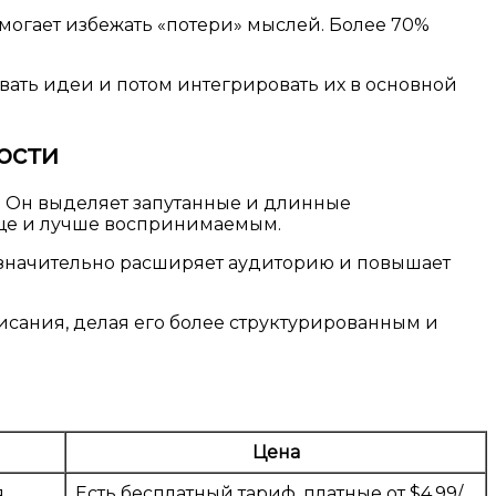
могает избежать «потери» мыслей. Более 70%
ать идеи и потом интегрировать их в основной
ости
и. Он выделяет запутанные и длинные
роще и лучше воспринимаемым.
о значительно расширяет аудиторию и повышает
аписания, делая его более структурированным и
Цена
я
Есть бесплатный тариф, платные от $4.99/