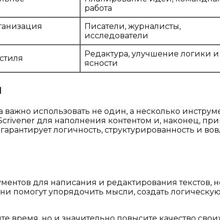
работа
рганизация
Писатели, журналисты,
исследователи
Редактура, улучшение логики и
стиля
ясности
и
 важно использовать не один, а несколько инструме
Scrivener для наполнения контентом и, наконец, п
арантирует логичность, структурированность и вов
нтов для написания и редактирования текстов, но и
ни помогут упорядочить мысли, создать логическую
те время, но и значительно повысите качество свои