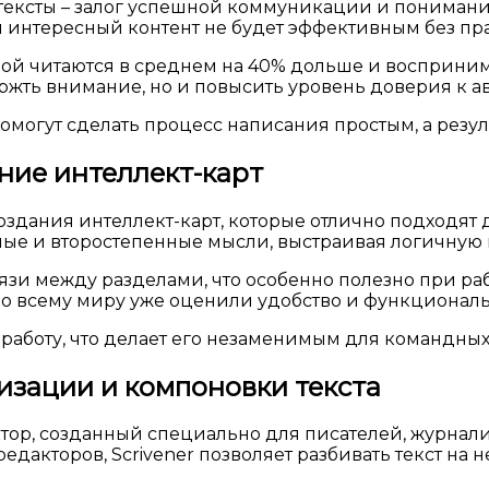
тексты – залог успешной коммуникации и пониман
ый интересный контент не будет эффективным без п
ктурой читаются в среднем на 40% дольше и восприн
ржть внимание, но и повысить уровень доверия к ав
могут сделать процесс написания простым, а резул
ание интеллект-карт
оздания интеллект-карт, которые отлично подходят 
ные и второстепенные мысли, выстраивая логичную
язи между разделами, что особенно полезно при 
о всему миру уже оценили удобство и функциональн
 работу, что делает его незаменимым для командных
низации и компоновки текста
ктор, созданный специально для писателей, журнал
едакторов, Scrivener позволяет разбивать текст на 