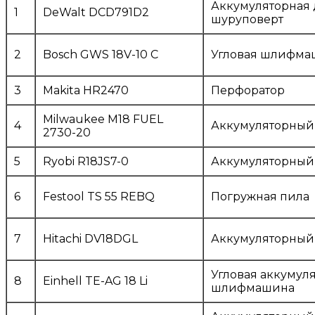
Аккумуляторная 
1
DeWalt DCD791D2
шуруповерт
2
Bosch GWS 18V-10 C
Угловая шлифма
3
Makita HR2470
Перфоратор
Milwaukee M18 FUEL
4
Аккумуляторный
2730-20
5
Ryobi R18JS7-0
Аккумуляторный
6
Festool TS 55 REBQ
Погружная пила
7
Hitachi DV18DGL
Аккумуляторный
Угловая аккумул
8
Einhell TE-AG 18 Li
шлифмашина