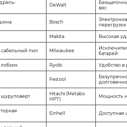
дрель-
Безщеточны
DeWalt
вес
Электронна
шина
Bosch
перегрузок
Makita
Высокая уд
Исключител
 сабельный пил
Milwaukee
батарей
 лобзик
Ryobi
Удобство в
Безупречное
Festool
долговечно
Hitachi (Metabo
 шуруповерт
Мощность и
HPT)
яторная
Einhell
Доступная 