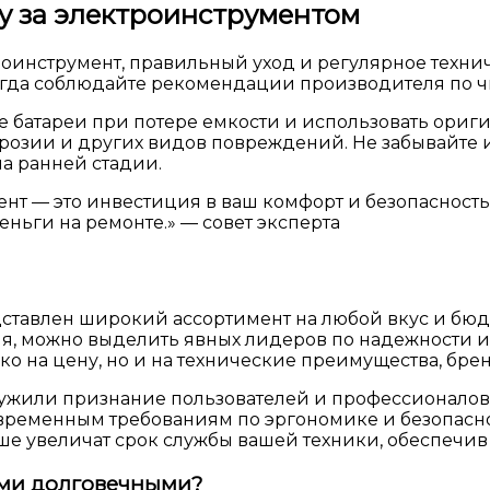
у за электроинструментом
троинструмент, правильный уход и регулярное техн
сегда соблюдайте рекомендации производителя по ч
 батареи при потере емкости и использовать ориг
розии и других видов повреждений. Не забывайте
а ранней стадии.
нт — это инвестиция в ваш комфорт и безопасность
ньги на ремонте.» — совет эксперта
тавлен широкий ассортимент на любой вкус и бюдж
я, можно выделить явных лидеров по надежности и
ко на цену, но и на технические преимущества, бре
аслужили признание пользователей и профессионал
временным требованиям по эргономике и безопасно
ше увеличат срок службы вашей техники, обеспечив
ыми долговечными?