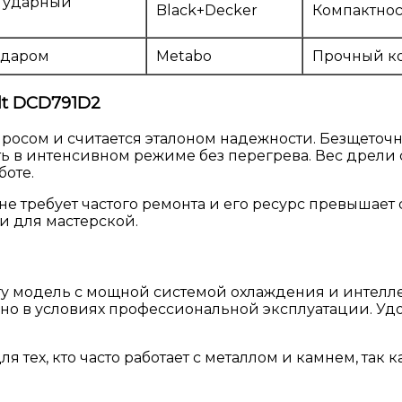
 ударный
Black+Decker
Компактнос
ударом
Metabo
Прочный ко
lt DCD791D2
просом и считается эталоном надежности. Безщето
ть в интенсивном режиме без перегрева. Вес дрели
боте.
е требует частого ремонта и его ресурс превышает 
и для мастерской.
эту модель с мощной системой охлаждения и интелле
но в условиях профессиональной эксплуатации. Удо
ех, кто часто работает с металлом и камнем, так к
.