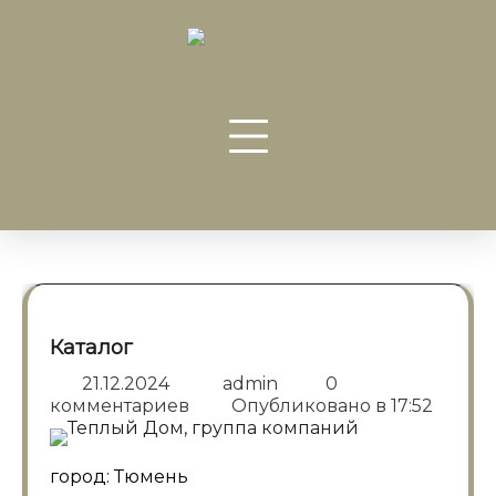
Перейти
к
содержанию
Каталог
21.12.2024
admin
0
комментариев
Опубликовано в
17:52
город: Тюмень