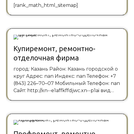
[rank_math_html_sitemap]
Купиремонт, ремонтно-
отделочная фирма
город: Казань Район: Казань городской о
круг Адрес: nan Индекс: nan Телефон: +7
(843) 226‒70‒07 Мобильный Телефон: nan
Сайт: http://xn--e1affkffdjwc.xn--p1ai вид…
Профремонт, ремонтно-