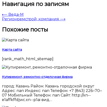
Навигация по записям
⟵
Веда-М
Регионремстрой, компания
⟶
Похожие посты
Карта сайта
[rank_math_html_sitemap]
Купиремонт, ремонтно-отделочная фирма
город: Казань Район: Казань городской округ
Адрес: nan Индекс: nan Телефон: +7 (843) 226‒70‒
07 Мобильный Телефон: nan Сайт: http://xn--
e1affkffdjwc.xn--p1ai вид…