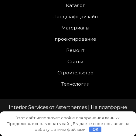
Каталог
Ландшафт дизайн
Материалы
проектирование
Ремонт
Статьи
Строительство
Технологии
Interior Services
от
Asterthemes
| На платформе
WordPress
.
Этот сайт использует cookie для хранения данных.
Продолжая использовать сайт, Вы даете свое согласие на
Facebook
Twitter
Instagram
LinkedIn
YouTube
работу с этими файлами.
OK