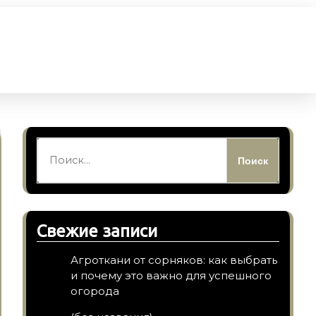
Найти:
Свежие записи
Агроткани от сорняков: как выбрать
и почему это важно для успешного
огорода