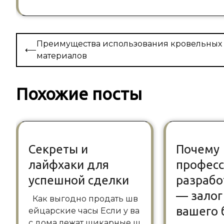
Навигация
Преимущества использования кровельных
⟵
по
материалов
записям
Похожие посты
Секреты и
Почему
лайфхаки для
професс
успешной сделки
разрабо
— залог
Как выгодно продать шв
вашего 
ейцарские часы Если у ва
с дома лежат шикарные ш