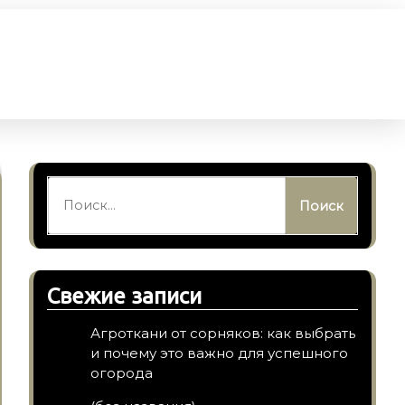
Найти:
Свежие записи
Агроткани от сорняков: как выбрать
и почему это важно для успешного
огорода