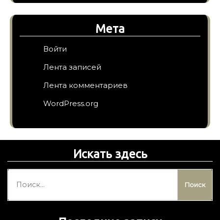
Мета
Войти
Лента записей
Лента комментариев
WordPress.org
Искать здесь
Н
а
й
т