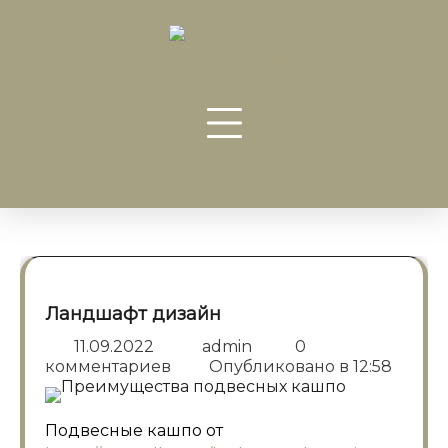
Перейти
к
содержанию
Ландшафт дизайн
11.09.2022
admin
0
комментариев
Опубликовано в
12:58
Подвесные кашпо от