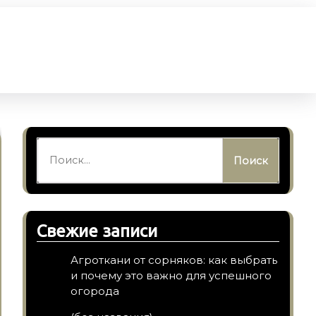
Найти:
Свежие записи
Агроткани от сорняков: как выбрать
и почему это важно для успешного
огорода