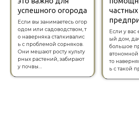
это важно для
помощн
успешного огорода
частных
предпр
Если вы занимаетесь огор
одом или садоводством, т
Если у вас есть собственн
о наверняка сталкивалис
ый дом, да
ь с проблемой сорняков.
большое п
Они мешают росту культу
втономной
рных растений, забирают
то наверня
у почвы…
ь с такой 