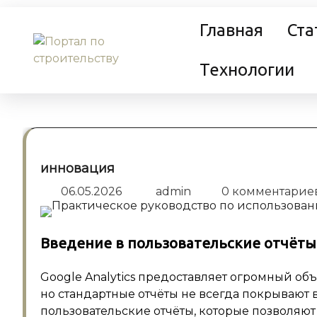
Перейти
Главная
Ста
к
содержанию
Технологии
инновация
06.05.2026
admin
0 комментарие
Введение в пользовательские отчёты G
Google Analytics предоставляет огромный о
но стандартные отчёты не всегда покрывают 
пользовательские отчёты, которые позволяю