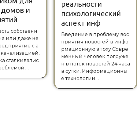
иком для
реальности
 домов и
психологический
иятий
аспект инф
Введение в проблему вос
ча или даже не
приятия новостей в инфо
редприятие с а
рмационную эпоху Совре
 канализацией,
менный человек погруже
ка сталкивалис
н в поток новостей 24 часа
проблемой,…
в сутки. Информационны
е технологии…