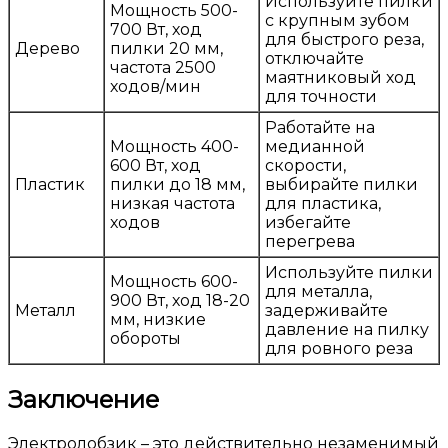
Используйте пилки
Мощность 500-
с крупным зубом
700 Вт, ход
для быстрого реза,
Дерево
пилки 20 мм,
отключайте
частота 2500
маятниковый ход
ходов/мин
для точности
Работайте на
Мощность 400-
медианной
600 Вт, ход
скорости,
Пластик
пилки до 18 мм,
выбирайте пилки
низкая частота
для пластика,
ходов
избегайте
перегрева
Используйте пилки
Мощность 600-
для металла,
900 Вт, ход 18-20
Металл
задерживайте
мм, низкие
давление на пилку
обороты
для ровного реза
Заключение
Электролобзик – это действительно незаменимый