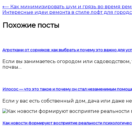
⟵
Как минимизировать шум и грязь во время рем
Интересные идеи ремонта в стиле лофт для город
Похожие посты
Агроткани от сорняков: как выбрать и почему это важно для у
Если вы занимаетесь огородом или садоводством, то наверняка сталкивались с проблемой сорняков. Они мешают росту культурных растений, забирают у
почвы…
Илосос — что это такое и почему он стал незаменимым помощ
Если у вас есть собственный дом, дача или даже
Как новости формируют восприятие реальности психологичес