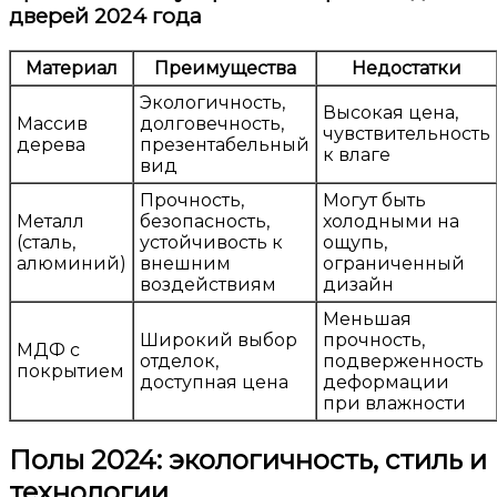
дверей 2024 года
Материал
Преимущества
Недостатки
Экологичность,
Высокая цена,
Массив
долговечность,
чувствительность
дерева
презентабельный
к влаге
вид
Прочность,
Могут быть
Металл
безопасность,
холодными на
(сталь,
устойчивость к
ощупь,
алюминий)
внешним
ограниченный
воздействиям
дизайн
Меньшая
Широкий выбор
прочность,
МДФ с
отделок,
подверженность
покрытием
доступная цена
деформации
при влажности
Полы 2024: экологичность, стиль и
технологии