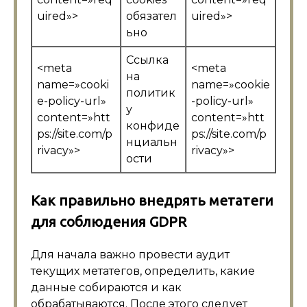
uired»>
обязател
uired»>
ьно
Ссылка
<meta
<meta
на
name=»cooki
name=»cookie
политик
e-policy-url»
-policy-url»
у
content=»htt
content=»htt
конфиде
ps://site.com/p
ps://site.com/p
нциальн
rivacy»>
rivacy»>
ости
Как правильно внедрять метатеги
для соблюдения GDPR
Для начала важно провести аудит
текущих метатегов, определить, какие
данные собираются и как
обрабатываются. После этого следует