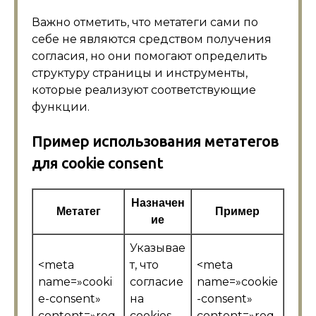
Важно отметить, что метатеги сами по
себе не являются средством получения
согласия, но они помогают определить
структуру страницы и инструменты,
которые реализуют соответствующие
функции.
Пример использования метатегов
для cookie consent
Назначен
Метатег
Пример
ие
Указывае
<meta
т, что
<meta
name=»cooki
согласие
name=»cookie
e-consent»
на
-consent»
content=»req
cookies
content=»req