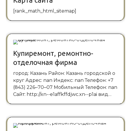
Карта сайта
[rank_math_html_sitemap]
Купиремонт, ремонтно-
отделочная фирма
город: Казань Район: Казань городской о
круг Адрес: nan Индекс: nan Телефон: +7
(843) 226‒70‒07 Мобильный Телефон: nan
Сайт: http://xn--e1affkffdjwc.xn--p1ai вид…