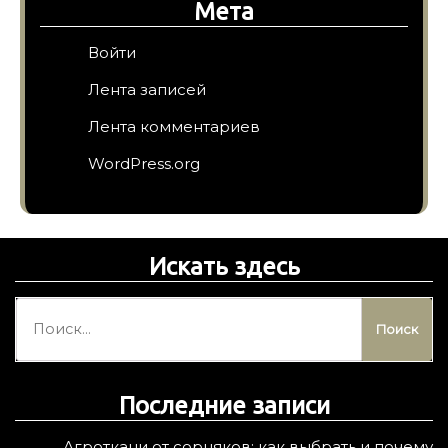
Мета
Войти
Лента записей
Лента комментариев
WordPress.org
Искать здесь
Н
а
й
т
Последние записи
и
:
Агроткани от сорняков: как выбрать и почему