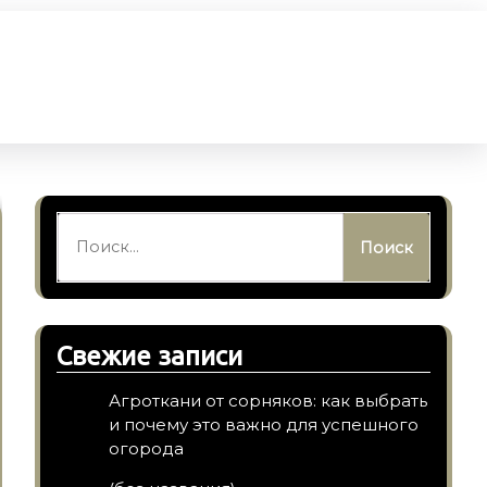
Найти:
Свежие записи
Агроткани от сорняков: как выбрать
и почему это важно для успешного
огорода