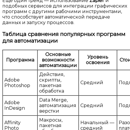
Еще один тренд — использование
Zapier
и
подобных сервисов для интеграции графических
программ с другими рабочими инструментами,
что способствует автоматической передаче
данных и запуску процессов.
Таблица сравнения популярных программ
для автоматизации
Основные
Уровень
Программа
возможности
Сто
освоения
автоматизации
Действия,
Adobe
скрипты,
Средний
Под
Photoshop
пакетная
обработка
Data Merge,
Adobe
автоматизация
Средний
Под
InDesign
верстки
Макросы,
Affinity
Начальный —
Раз
пакетная
Photo
средний
пла