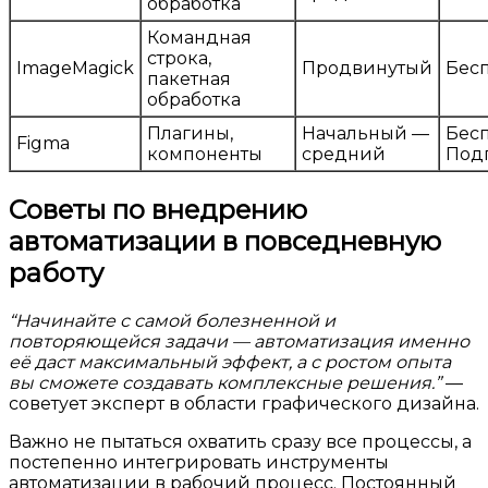
обработка
Командная
строка,
ImageMagick
Продвинутый
Бес
пакетная
обработка
Плагины,
Начальный —
Бесп
Figma
компоненты
средний
Под
Советы по внедрению
автоматизации в повседневную
работу
“Начинайте с самой болезненной и
повторяющейся задачи — автоматизация именно
её даст максимальный эффект, а с ростом опыта
вы сможете создавать комплексные решения.”
—
советует эксперт в области графического дизайна.
Важно не пытаться охватить сразу все процессы, а
постепенно интегрировать инструменты
автоматизации в рабочий процесс. Постоянный