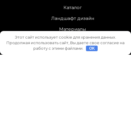
Каталог
Ландшафт дизайн
Материалы
Этот сайт использует cookie для хранения данных.
проектирование
Продолжая использовать сайт, Вы даете свое согласие на
работу с этими файлами.
OK
Ремонт
Статьи
Строительство
Технологии
Interior Services
от
Asterthemes
| На платформе
WordPress
.
Facebook
Twitter
Instagram
LinkedIn
YouTube