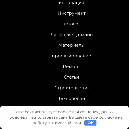
инновация
Инструмент
Каталог
Ландшафт дизайн
Материалы
проектирование
Ремонт
Статьи
Строительство
Технологии
Этот сайт использует cookie для хранения данных.
Продолжая использовать сайт, Вы даете свое согласие на
Interior Services
от
Asterthemes
| На платформе
работу с этими файлами.
OK
WordPress
.