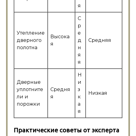
я
С
р
Утепление
е
Высока
дверного
д
Средняя
я
полотна
н
я
я
Н
Дверные
и
уплотните
Средня
з
Низкая
ли и
я
к
порожки
а
я
Практические советы от эксперта