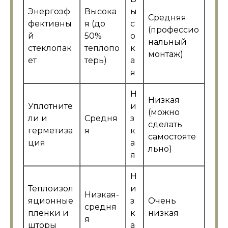
Энергоэф
Высока
ы
Средняя
фективны
я (до
с
(профессио
й
50%
о
нальный
стеклопак
теплопо
к
монтаж)
ет
терь)
а
я
Н
Низкая
Уплотните
и
(можно
ли и
Средня
з
сделать
герметиза
я
к
самостояте
ция
а
льно)
я
Н
Теплоизол
и
Низкая-
яционные
з
Очень
средня
пленки и
к
низкая
я
шторы
а