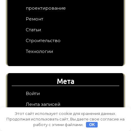
проектирование
Ремонт
Статьи
Строительство
Технологии
Мета
Войти
Лента записей
Этот сайт использует cookie для хранения данных.
Лента комментариев
Продолжая использовать сайт, Вы даете свое согласие на
работу с этими файлами.
OK
WordPress.org