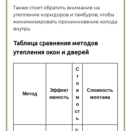
Также стоит обратить внимание на
утепление коридоров и тамбуров, чтобы
минимизировать проникновение холода
внутрь.
Таблица сравнения методов
утепления окон и дверей
С
т
о
Эффект
и
Сложность
Метод
ивность
м
монтажа
о
ст
ь
В