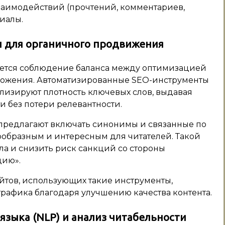
заимодействий (прочтений, комментариев,
иалы.
 для органичного продвижения
яется соблюдение баланса между оптимизацией
зложения. Автоматизированные SEO-инструменты
ализируют плотность ключевых слов, выдавая
 без потери релевантности.
 предлагают включать синонимы и связанные по
нообразным и интересным для читателей. Такой
ла и снизить риск санкций со стороны
цию».
йтов, использующих такие инструменты,
трафика благодаря улучшению качества контента.
языка (NLP) и анализ читабельности