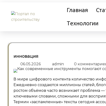
Перейти
Главная
Ста
к
содержанию
Технологии
инновация
06.05.2026
admin
0 комментарие
В мире цифрового контента количество инфо
Ежедневно создаются миллионы статей, блог
ростом объёмов часто возникает проблема —
ключевыми словами, сложными для восприятия
Термин «заспамленные» тексты сегодня асс