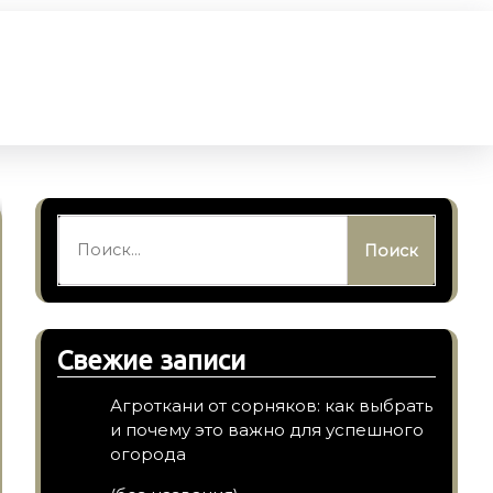
Найти:
Свежие записи
Агроткани от сорняков: как выбрать
и почему это важно для успешного
огорода