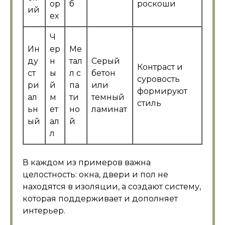
ор
б
роскоши
ий
ех
Ч
Ин
ер
Ме
ду
н
тал
Серый
Контраст и
ст
ы
л с
бетон
суровость
ри
й
па
или
формируют
ал
м
ти
темный
стиль
ьн
ет
но
ламинат
ый
ал
й
л
В каждом из примеров важна
целостность: окна, двери и пол не
находятся в изоляции, а создают систему,
которая поддерживает и дополняет
интерьер.