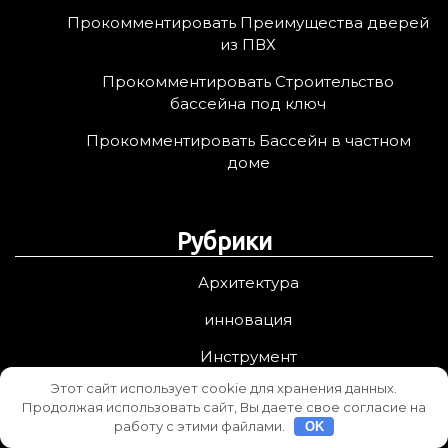
Прокомментировать Преимущества дверей
из ПВХ
Прокомментировать Строительство
бассейна под ключ
Прокомментировать Бассейн в частном
доме
Рубрики
Архитектура
инновация
Инструмент
Этот сайт использует cookie для хранения данных.
Каталог
Продолжая использовать сайт, Вы даете свое согласие на
работу с этими файлами.
OK
Ландшафт дизайн