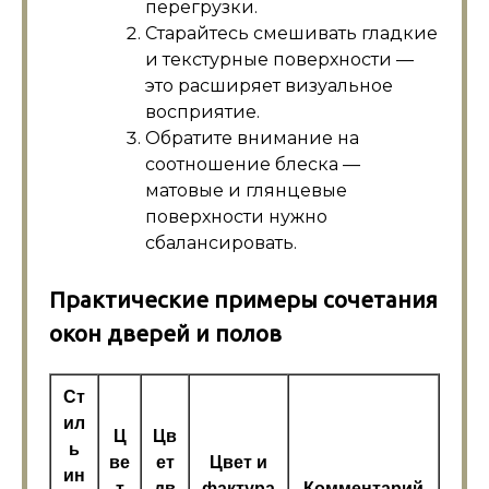
перегрузки.
Старайтесь смешивать гладкие
и текстурные поверхности —
это расширяет визуальное
восприятие.
Обратите внимание на
соотношение блеска —
матовые и глянцевые
поверхности нужно
сбалансировать.
Практические примеры сочетания
окон дверей и полов
Ст
ил
Ц
Цв
ь
ве
ет
Цвет и
ин
т
дв
фактура
Комментарий