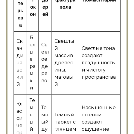
те
ок
ер
пола
рь
он
ей
ер
а
Б
Ск
Свецлы
ел
Св
ан
й
Светлые тона
ы
етл
ди
массив
создают
е
ое
на
древес
воздушность
ра
де
вс
ины,
и чистоту
м
ре
ки
матовы
пространства
к
во
й
й
и
Те
Кл
м
Те
Насыщенные
ас
н
мн
Темный
оттенки
си
ы
ый
паркет с
создают
че
й
ду
глянцем
ощущение
ск