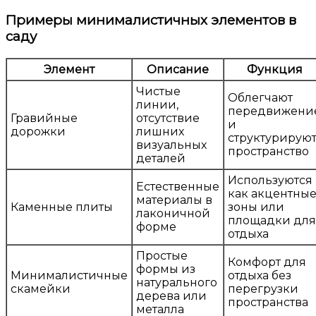
Примеры минималистичных элементов в
саду
Элемент
Описание
Функция
Чистые
Облегчают
линии,
передвижени
Гравийные
отсутствие
и
дорожки
лишних
структурирую
визуальных
пространство
деталей
Используются
Естественные
как акцентны
материалы в
Каменные плиты
зоны или
лаконичной
площадки для
форме
отдыха
Простые
Комфорт для
формы из
Минималистичные
отдыха без
натурального
скамейки
перегрузки
дерева или
пространства
металла