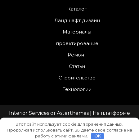
Каталог
Ландшафт дизайн
Материалы
проектирование
Ремонт
Статьи
Строительство
Технологии
Interior Services
от
Asterthemes
| На платформе
WordPress
.
Этот сайт использует cookie для хранения данных.
Продолжая использовать сайт, Вы даете свое согласие на
Facebook
Twitter
Instagram
LinkedIn
YouTube
работу с этими файлами.
OK