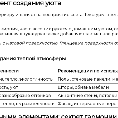
ент создания уюта
терьеру и влияет на восприятие света. Текстуры, цв
, кирпич, часто ассоциируются с домашним уютом, 
тивная штукатурка также добавляют тактильное раз
с матовой поверхностью. Глянцевые поверхности от
здания теплой атмосферы
енности
Рекомендации по исполь
а, тепло, экологичность
Полы, стеновые панели, м
сть, уют
Шторы, обивка мебели
разнообразие оттенков
Акцентные стены, потолки
 тепло, выразительность
Фасад, интерьерные пере
чными элементами: секрет гармонии