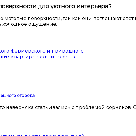
поверхности для уютного интерьера?
матовые поверхности, так как они поглощают свет и
ть холодное ощущение.
кого фермерского и природного
их квартир с фото и сове
⟶
спешного огорода
ником для частных домов и предприятий