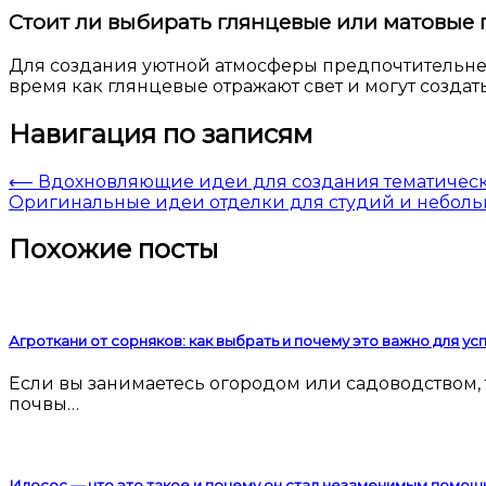
Стоит ли выбирать глянцевые или матовые 
Для создания уютной атмосферы предпочтительнее 
время как глянцевые отражают свет и могут созда
Навигация по записям
⟵
Вдохновляющие идеи для создания тематичес
Оригинальные идеи отделки для студий и небольш
Похожие посты
Агроткани от сорняков: как выбрать и почему это важно для у
Если вы занимаетесь огородом или садоводством, то наверняка сталкивались с проблемой сорняков. Они мешают росту культурных растений, забирают у
почвы…
Илосос — что это такое и почему он стал незаменимым помощ