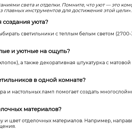
аниями света и отделки. Помните, что уют — это ком
 главных инструментов для достижения этой цели».
я создания уюта?
ирать светильники с теплым белым светом (2700-3
лые и уютные на ощупь?
хлопок), а также декоративная штукатурка с матов
етильников в одной комнате?
бра и настольных ламп помогает создать многослойн
елочных материалов?
у и цвет отделочных материалов. Например, направ
щения.