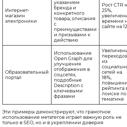
указанием
Рост CTR 
бренда и
Интернет-
25%,
конкретного
магазин
увеличен
товара, описания
электроники
времени 
с
сайте на 1
преимуществами
и призывами к
действию
Увеличен
Использование
переходо
Open Graph для
из
улучшения
социальн
отображения в
Образовательный
сетей на
соцсетях,
портал
18%,
подробные
повышен
Description с
рейтинга 
ключевыми
поиске по
фразами
тематике
Эти примеры демонстрируют, что грамотное
использование метатегов играет важную роль не
только в SEO, но и в укреплении доверия