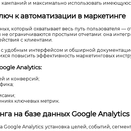
ь кампаний и максимально использовать имеющую
ключ к автоматизации в маркетинге
нных, который охватывает весь путь пользователя —
не ограничиваются простыми отчетами: она интегр
йствия с клиентами.
ие с удобным интерфейсом и обширной документацие
щихся повысить эффективность маркетинговых инстр
gle Analytics:
ей и конверсий;
фика;
исами;
ниях ключевых метрик.
га на базе данных Google Analytics
 Google Analytics: установка целей, событий, сегмен