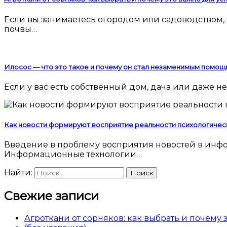
Если вы занимаетесь огородом или садоводством, то наверняка сталкивались с проблемой сорняков. Они мешают росту культурных растений, забирают у
почвы…
Илосос — что это такое и почему он стал незаменимым помощ
Если у вас есть собственный дом, дача или даже
Как новости формируют восприятие реальности психологичес
Введение в проблему восприятия новостей в информационную эпоху Современный человек погружен в поток новостей 24 часа в сутки.
Информационные технологии…
Найти:
Свежие записи
Агроткани от сорняков: как выбрать и почему