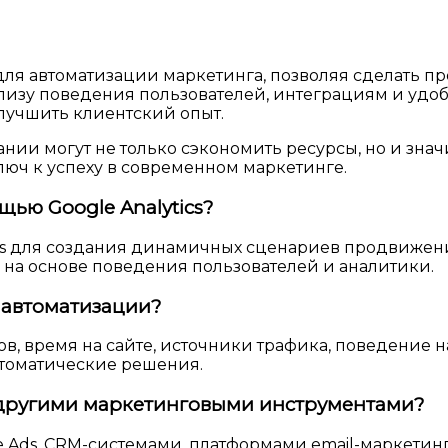
для автоматизации маркетинга, позволяя сделать п
лизу поведения пользователей, интеграциям и удо
лучшить клиентский опыт.
нии могут не только сэкономить ресурсы, но и зна
люч к успеху в современном маркетинге.
щью Google Analytics?
tics для создания динамичных сценариев продвиже
 на основе поведения пользователей и аналитики.
я автоматизации?
в, время на сайте, источники трафика, поведение н
втоматические решения.
с другими маркетинговыми инструментами?
gle Ads, CRM-системами, платформами email-маркети