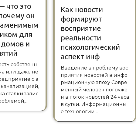
— что это
Как новости
 почему он
формируют
езаменимым
восприятие
иком для
реальности
 домов и
психологический
иятий
аспект инф
Введение в проблему вос
ча или даже не
приятия новостей в инфо
редприятие с а
рмационную эпоху Совре
 канализацией,
менный человек погруже
ка сталкивалис
н в поток новостей 24 часа
проблемой,…
в сутки. Информационны
е технологии…