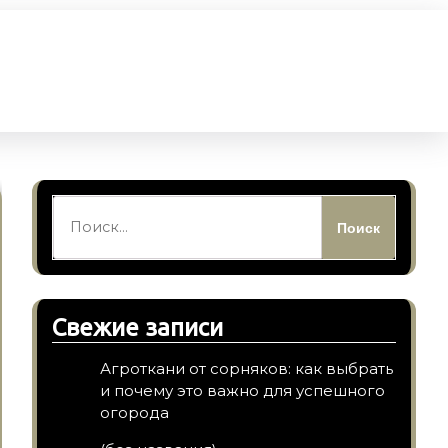
Найти:
Свежие записи
Агроткани от сорняков: как выбрать
и почему это важно для успешного
огорода