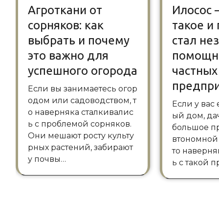
Агроткани от
Илосос 
сорняков: как
такое и
выбрать и почему
стал н
это важно для
помощн
успешного огорода
частных
предпр
Если вы занимаетесь огор
одом или садоводством, т
Если у вас есть собственн
о наверняка сталкивалис
ый дом, да
ь с проблемой сорняков.
большое п
Они мешают росту культу
втономной
рных растений, забирают
то наверня
у почвы…
ь с такой 