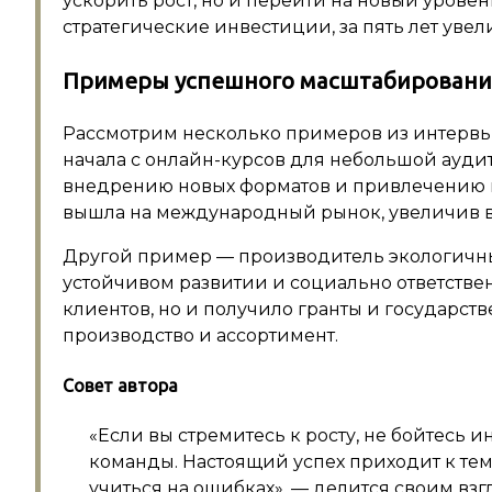
ускорить рост, но и перейти на новый уров
стратегические инвестиции, за пять лет уве
Примеры успешного масштабирования
Рассмотрим несколько примеров из интервь
начала с онлайн-курсов для небольшой аудит
внедрению новых форматов и привлечению и
вышла на международный рынок, увеличив вы
Другой пример — производитель экологичны
устойчивом развитии и социально ответствен
клиентов, но и получило гранты и государст
производство и ассортимент.
Совет автора
«Если вы стремитесь к росту, не бойтесь 
команды. Настоящий успех приходит к тем,
учиться на ошибках», — делится своим взгл