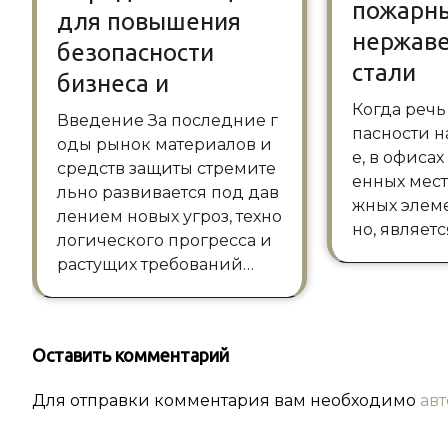
пожарны
для повышения
нержав
безопасности
стали
бизнеса и
Когда речь заходит о безо
Введение За последние г
пасности н
оды рынок материалов и
е, в офиса
средств защиты стремите
енных мест
льно развивается под дав
жных элеме
лением новых угроз, техно
но, являет
логического прогресса и
растущих требований…
Оставить комментарий
Для отправки комментария вам необходимо
ав