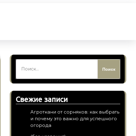
Найти:
Свежие записи
Агроткани от сорняков: как выбрать
и почему это важно для успешного
огорода