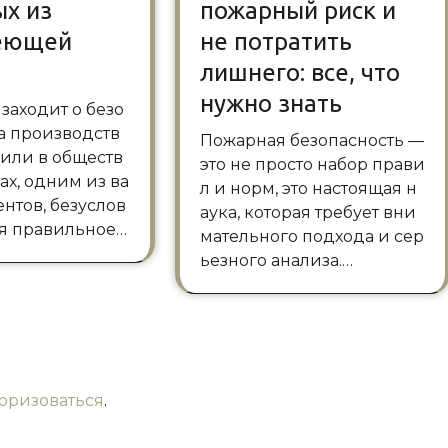
х из
пожарный риск и
еющей
не потратить
лишнего: все, что
нужно знать
а производств
Пожарная безопасность —
х или в обществ
это не просто набор прави
ах, одним из ва
л и норм, это настоящая н
нтов, безуслов
аука, которая требует вни
ся правильное…
мательного подхода и сер
ьезного анализа.…
торизоваться
.