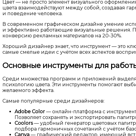
Цвет — не просто элемент визуального оформления
цвета взаимодействуют между собой, создавая гар
и поведение человека.
В современном графическом дизайне умение исполь
и эффективно работающие визуальные решения. По
конверсию рекламных материалов на 20-30%.
Хороший дизайнер знает, что инструмент — это кл
самые смелые идеи с учётом всех аспектов восприя
Основные инструменты для работы
Среди множества программ и приложений выделяют
психологию цвета. Эти инструменты помогают выб
желаемого эффекта.
Самые популярные среди дизайнеров:
Adobe Color
— онлайн-платформа с инструмента
Позволяет сохранять и экспортировать палит
Coolors
— удобный генератор цветовых палитр 
подбора гармоничных сочетаний с учётом баз
Canva
— графический редактор, имеющий встр