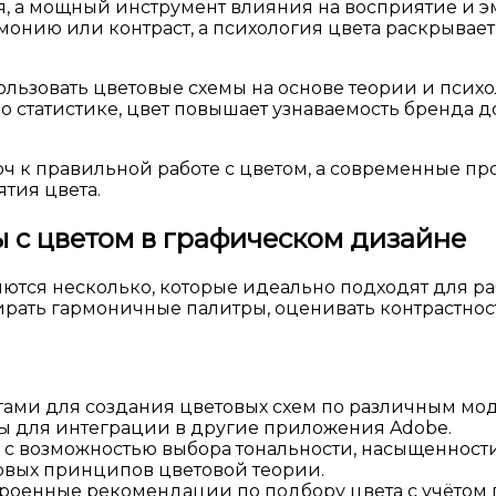
, а мощный инструмент влияния на восприятие и эм
монию или контраст, а психология цвета раскрывает
зовать цветовые схемы на основе теории и психоло
 статистике, цвет повышает узнаваемость бренда д
юч к правильной работе с цветом, а современные п
тия цвета.
 с цветом в графическом дизайне
ся несколько, которые идеально подходят для раб
ирать гармоничные палитры, оценивать контрастнос
ми для создания цветовых схем по различным модел
ры для интеграции в другие приложения Adobe.
с возможностью выбора тональности, насыщенности
овых принципов цветовой теории.
оенные рекомендации по подбору цвета с учётом п