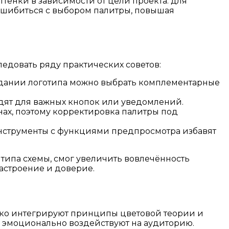
ттенки в зависимости от цели проекта: для
 ошибиться с выбором палитры, повышая
едовать ряду практических советов:
дании логотипа можно выбрать комплементарные
дят для важных кнопок или уведомлений.
нах, поэтому корректировка палитры под
 инструменты с функциями предпросмотра избавят
типа схемы, смог увеличить вовлечённость
астроение и доверие.
боко интегрируют принципы цветовой теории и
 и эмоционально воздействуют на аудиторию.