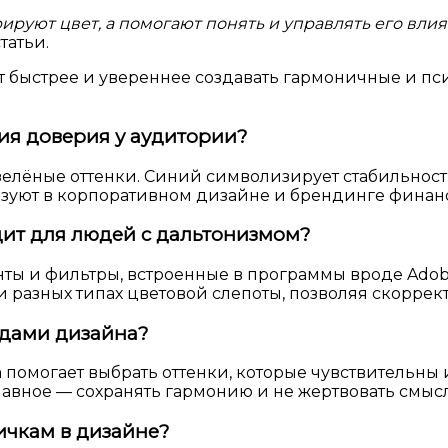
руют цвет, а помогают понять и управлять его влия
татьи.
т быстрее и увереннее создавать гармоничные и п
ния доверия у аудитории?
елёные оттенки. Синий символизирует стабильность
льзуют в корпоративном дизайне и брендинге фина
дит для людей с дальтонизмом?
ы и фильтры, встроенные в программы вроде Adob
и разных типах цветовой слепоты, позволяя скоррек
ндами дизайна?
а помогает выбрать оттенки, которые чувствительны
авное — сохранять гармонию и не жертвовать смыс
ичкам в дизайне?