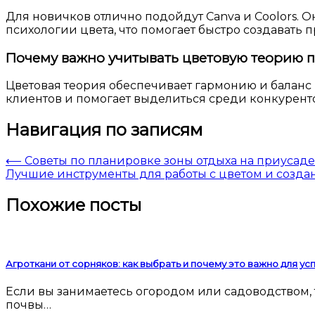
Для новичков отлично подойдут Canva и Coolors. 
психологии цвета, что помогает быстро создавать
Почему важно учитывать цветовую теорию 
Цветовая теория обеспечивает гармонию и баланс
клиентов и помогает выделиться среди конкурент
Навигация по записям
⟵
Советы по планировке зоны отдыха на приусад
Лучшие инструменты для работы с цветом и созд
Похожие посты
Агроткани от сорняков: как выбрать и почему это важно для у
Если вы занимаетесь огородом или садоводством, то наверняка сталкивались с проблемой сорняков. Они мешают росту культурных растений, забирают у
почвы…