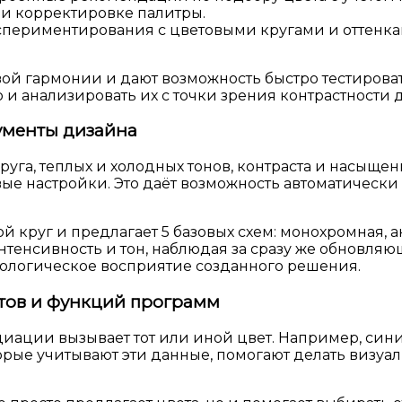
ри корректировке палитры.
периментирования с цветовыми кругами и оттенка
ой гармонии и дают возможность быстро тестирова
о и анализировать их с точки зрения контрастности
рументы дизайна
круга, теплых и холодных тонов, контраста и насыщ
ые настройки. Это даёт возможность автоматическ
й круг и предлагает 5 базовых схем: монохромная, а
тенсивность и тон, наблюдая за сразу же обновляющ
хологическое восприятие созданного решения.
нтов и функций программ
циации вызывает тот или иной цвет. Например, син
торые учитывают эти данные, помогают делать визу