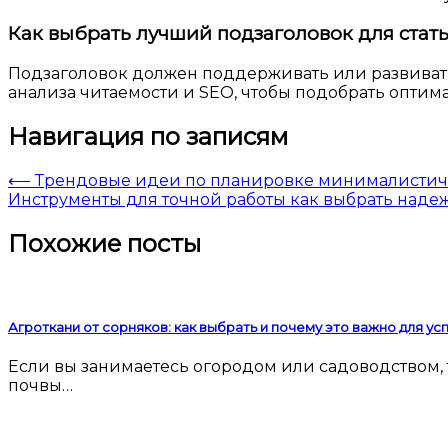
Как выбрать лучший подзаголовок для стат
Подзаголовок должен поддерживать или развивать
анализа читаемости и SEO, чтобы подобрать оптим
Навигация по записям
⟵
Трендовые идеи по планировке минималистич
Инструменты для точной работы как выбрать наде
Похожие посты
Агроткани от сорняков: как выбрать и почему это важно для у
Если вы занимаетесь огородом или садоводством, то наверняка сталкивались с проблемой сорняков. Они мешают росту культурных растений, забирают у
почвы…