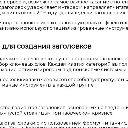
о первое и, возможно, самое важное касание с пот
аголовок удерживает интерес и направляет читателя
 и лишь около 20% идут дальше, если заголовок их 
 подзаголовков играют ключевую роль в эффективн
 активно используют специализированные инструме
 для создания заголовков
елить на несколько групп: генераторы заголовков
бор ключевых слов. Каждая из этих категорий выпо
мание, оптимизированы под поисковые системы и 
ескольких таких сервисов способствует росту кли
тивные инструменты в каждой группе.
тво вариантов заголовков, основанных на введённы
ть «пустой страницы» при творческом кризисе.
ают заголовки с использованием формул типа «числ