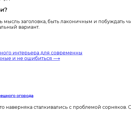
ьи?
 мысль заголовка, быть лаконичным и побуждать чи
альный вариант.
ного интерьера для современны
жные и не ошибиться
⟶
спешного огорода