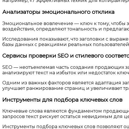
например, «7 эффективных техник для копирайтер
Анализаторы эмоционального отклика
Эмоциональное вовлечение — ключ к тому, чтобы 
воздействия, определяют тональность и предлагаю
Исследования показывают, что заголовки с выраж
базы данных с реакциями реальных пользователей
Сервисы проверки SEO и стилевого соответ
SEO — неотъемлемая часть создания продающих заг
анализируют текст на избыток или недостаток кл
Одним из важных факторов является адаптация за
улучшает ранжирование страниц и увеличивает тр
Инструменты для подбора ключевых слов
Ключевые слова являются фундаментом продающих 
запросов текст рискует остаться невидимым для ц
Инструменты подбора ключевых слов позволяют оц