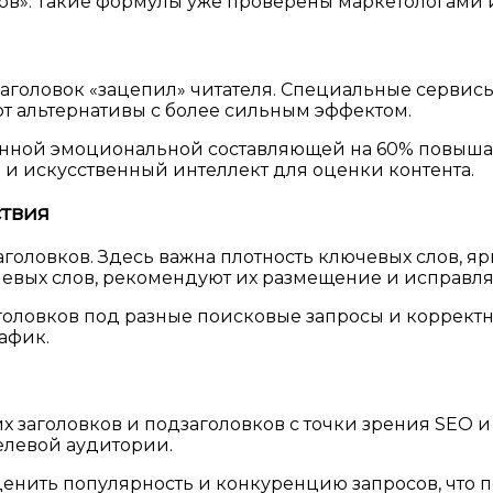
ов». Такие формулы уже проверены маркетологами и
заголовок «зацепил» читателя. Специальные сервис
т альтернативы с более сильным эффектом.
енной эмоциональной составляющей на 60% повышаю
 и искусственный интеллект для оценки контента.
ствия
оловков. Здесь важна плотность ключевых слов, яр
ючевых слов, рекомендуют их размещение и исправл
головков под разные поисковые запросы и корректн
афик.
заголовков и подзаголовков с точки зрения SEO и
елевой аудитории.
енить популярность и конкуренцию запросов, что 