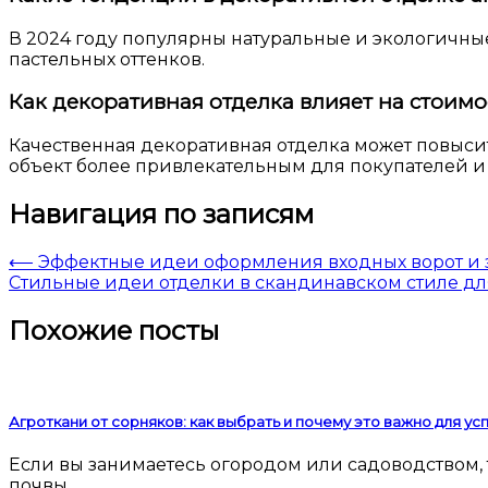
В 2024 году популярны натуральные и экологичные
пастельных оттенков.
Как декоративная отделка влияет на стоим
Качественная декоративная отделка может повысит
объект более привлекательным для покупателей и
Навигация по записям
⟵
Эффектные идеи оформления входных ворот и 
Стильные идеи отделки в скандинавском стиле дл
Похожие посты
Агроткани от сорняков: как выбрать и почему это важно для у
Если вы занимаетесь огородом или садоводством, то наверняка сталкивались с проблемой сорняков. Они мешают росту культурных растений, забирают у
почвы…