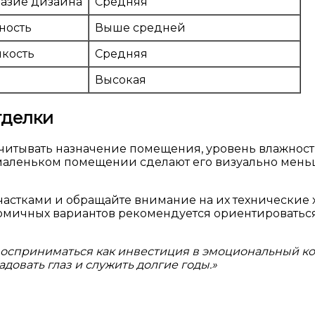
разие дизайна
Средняя
ность
Выше средней
йкость
Средняя
Высокая
тделки
читывать назначение помещения, уровень влажности
маленьком помещении сделают его визуально меньше
астками и обращайте внимание на их технические х
кономичных вариантов рекомендуется ориентировать
восприниматься как инвестиция в эмоциональный ко
довать глаз и служить долгие годы.»