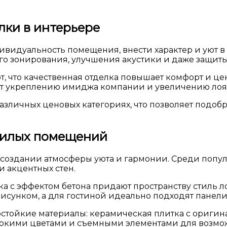
ки в интерьере
видуальность помещения, внести характер и уют в п
го зонирования, улучшения акустики и даже защиты
ют, что качественная отделка повышает комфорт и 
т укреплению имиджа компании и увеличению лоял
зличных ценовых категориях, что позволяет подоб
жилых помещений
в создании атмосферы уюта и гармонии. Среди поп
 акцентных стен.
ка с эффектом бетона придают пространству стиль 
исунком, а для гостиной идеально подходят панел
остойкие материалы: керамическая плитка с ориги
с яркими цветами и съемными элементами для возмо