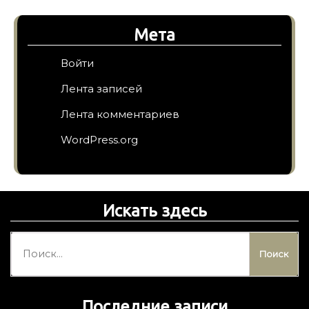
Мета
Войти
Лента записей
Лента комментариев
WordPress.org
Искать здесь
Н
а
й
т
Последние записи
и