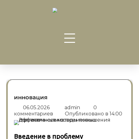
Перейти
к
содержанию
инновация
06.05.2026
admin
0
комментариев
Опубликовано в
14:00
Введение в проблему