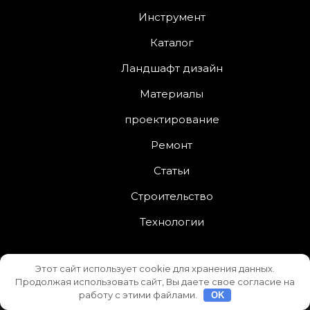
Инструмент
Каталог
Ландшафт дизайн
Материалы
проектирование
Ремонт
Статьи
Строительство
Технологии
Этот сайт использует cookie для хранения данных.
Interior Services
от
Asterthemes
| На платформе
Продолжая использовать сайт, Вы даете свое согласие на
WordPress
.
работу с этими файлами.
OK