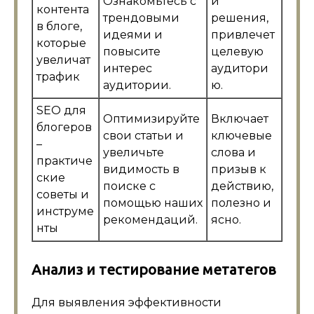
Ознакомьтесь с
и
контента
трендовыми
решения,
в блоге,
идеями и
привлечет
которые
повысите
целевую
увеличат
интерес
аудитори
трафик
аудитории.
ю.
SEO для
Оптимизируйте
Включает
блогеров
свои статьи и
ключевые
–
увеличьте
слова и
практиче
видимость в
призыв к
ские
поиске с
действию,
советы и
помощью наших
полезно и
инструме
рекомендаций.
ясно.
нты
Анализ и тестирование метатегов
Для выявления эффективности