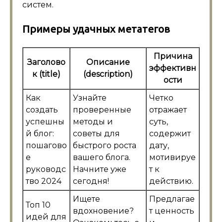
систем.
Примеры удачных метатегов
Причина
Заголово
Описание
эффективн
к (title)
(description)
ости
Как
Узнайте
Четко
создать
проверенные
отражает
успешны
методы и
суть,
й блог:
советы для
содержит
пошагово
быстрого роста
дату,
е
вашего блога.
мотивируе
руководс
Начните уже
т к
тво 2024
сегодня!
действию.
Ищете
Предлагае
Топ 10
вдохновение?
т ценность
идей для