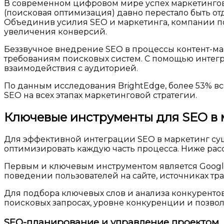
В современном цифровом мире успех маркетингов
(поисковая оптимизация) давно перестало быть от
Объединив усилия SEO и маркетинга, компании п
увеличения конверсий.
Беззвучное внедрение SEO в процессы контент-мар
требованиям поисковых систем. С помощью интегр
взаимодействия с аудиторией.
По данным исследования BrightEdge, более 53% в
SEO на всех этапах маркетинговой стратегии.
Ключевые инструменты для SEO в м
Для эффективной интеграции SEO в маркетинг сущ
оптимизировать каждую часть процесса. Ниже рас
Первым и ключевым инструментом является Google 
поведении пользователей на сайте, источниках тр
Для подбора ключевых слов и анализа конкурентов
поисковых запросах, уровне конкуренции и позво
SEO-планирование и управление проектом