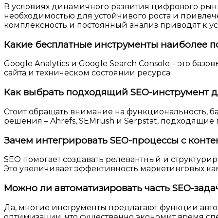
В условиях динамичного развития цифрового рын
необходимостью для устойчивого роста и привлечен
комплексность и постоянный анализ приводят к ус
Какие бесплатные инструменты наиболее по
Google Analytics и Google Search Console – это б
сайта и техническом состоянии ресурса.
Как выбрать подходящий SEO-инструмент д
Стоит обращать внимание на функциональность, б
решения – Ahrefs, SEMrush и Serpstat, подходящие
Зачем интегрировать SEO-процессы с конт
SEO помогает создавать релевантный и структурир
Это увеличивает эффективность маркетинговых ка
Можно ли автоматизировать часть SEO-зада
Да, многие инструменты предлагают функции авто
оптимизации, что существенно экономит время сп