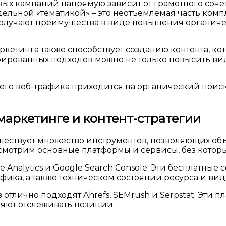
ых кампаний напрямую зависит от грамотного соче
дельной «тематикой» – это неотъемлемая часть комп
олучают преимущества в виде повышения органичес
кетинга также способствует созданию контента, ко
ированных подходов можно не только повысить види
сего веб-трафика приходится на органический поис
аркетинге и контент-стратегии
ествует множество инструментов, позволяющих объ
смотрим основные платформы и сервисы, без котор
Analytics и Google Search Console. Эти бесплатны
афика, а также техническом состоянии ресурса и ви
 отлично подходят Ahrefs, SEMrush и Serpstat. Эти
ляют отслеживать позиции.