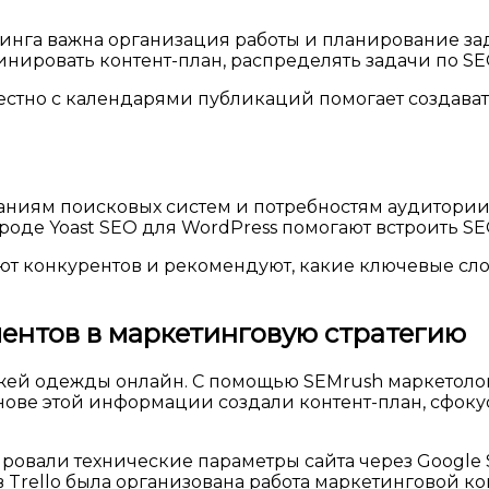
га важна организация работы и планирование зада
динировать контент-план, распределять задачи по 
стно с календарями публикаций помогает создават
ваниям поисковых систем и потребностям аудитори
роде Yoast SEO для WordPress помогают встроить S
ют конкурентов и рекомендуют, какие ключевые сло
ентов в маркетинговую стратегию
ажей одежды онлайн. С помощью SEMrush маркетол
нове этой информации создали контент-план, сфокус
ровали технические параметры сайта через Google 
в Trello была организована работа маркетинговой