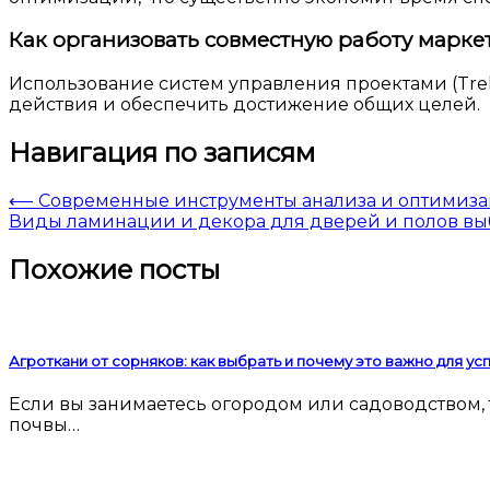
Как организовать совместную работу марке
Использование систем управления проектами (Trel
действия и обеспечить достижение общих целей.
Навигация по записям
⟵
Современные инструменты анализа и оптимиз
Виды ламинации и декора для дверей и полов вы
Похожие посты
Агроткани от сорняков: как выбрать и почему это важно для у
Если вы занимаетесь огородом или садоводством, то наверняка сталкивались с проблемой сорняков. Они мешают росту культурных растений, забирают у
почвы…