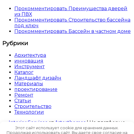
Прокомментировать Преимущества дверей
из ПВХ
Прокомментировать Строительство бассейна
под ключ
Прокомментировать Бассейн в частном доме
Рубрики
Архитектура
инновация
Инструмент
Каталог
Ландшафт дизайн
Материалы
проектирование
Ремонт
Статьи
Строительство
Технологии
Interior Services
от
Asterthemes
| На платформе
WordPress
.
Этот сайт использует cookie для хранения данных.
Продолжая использовать сайт, Вы даете свое согласие на
Facebook
Twitter
Instagram
LinkedIn