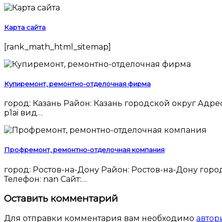
Карта сайта
[rank_math_html_sitemap]
Купиремонт, ремонтно-отделочная фирма
город: Казань Район: Казань городской округ Адрес: nan Индекс: nan Телефон: +7 (843) 226‒70‒07 Мобильный Телефон: nan Сайт: http://xn--e1affkffdjwc.xn--
p1ai вид…
Профремонт, ремонтно-отделочная компания
город: Ростов-на-Дону Район: Ростов-на-Дону городской округ Адрес: проспект Сельмаш, 90а Индекс: 344029.0 Телефон: +7 (863) 279‒19‒19 Мобильный
Телефон: nan Сайт:…
Оставить комментарий
Для отправки комментария вам необходимо
автор